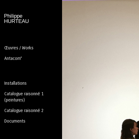
Aller
au
Philippe
contenu
HURTEAU
principal
Œuvres / Works
Antacom
H
Installations
Catalogue raisonné 1
(peintures)
Catalogue raisonné 2
Documents