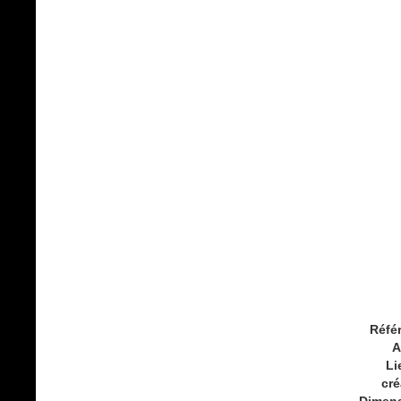
Réfé
A
Li
cré