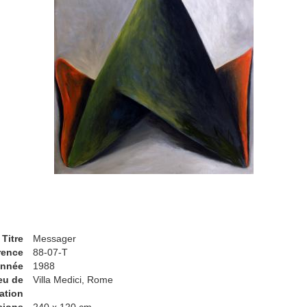
Titre
Messager
rence
88-07-T
nnée
1988
eu de
Villa Medici, Rome
ation