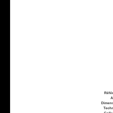
Réfé
A
Dimen
Tech