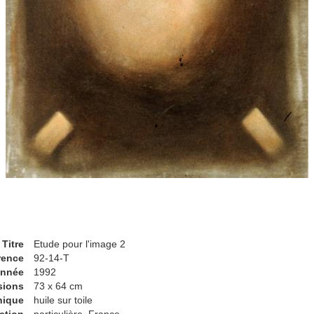
Titre
Etude pour l'image 2
rence
92-14-T
nnée
1992
sions
73 x 64 cm
nique
huile sur toile