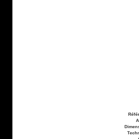
Réfé
A
Dimen
Tech