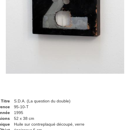
Titre
S.D.A. (La question du double)
rence
95-10-T
nnée
1995
sions
52 x 38 cm
nique
Huile sur contreplaqué découpé, verre