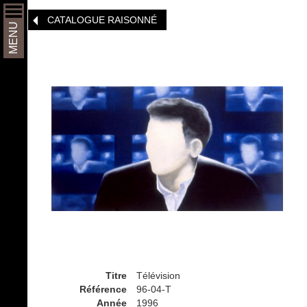
Aller
CATALOGUE RAISONNÉ
au
MENU
contenu
principal
Titre
Télévision
Référence
96-04-T
Année
1996