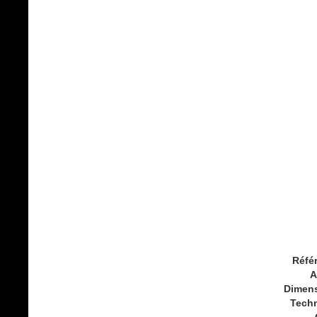
Réfé
A
Dimen
Tech