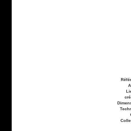
Réfé
A
Li
cré
Dimen
Tech
Colle