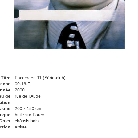
Titre
Facecreen 11 (Série-club)
rence
00-19-T
nnée
2000
eu de
rue de l'Aude
ation
sions
200 x 150 cm
nique
huile sur Forex
Objet
châssis bois
ction
artiste