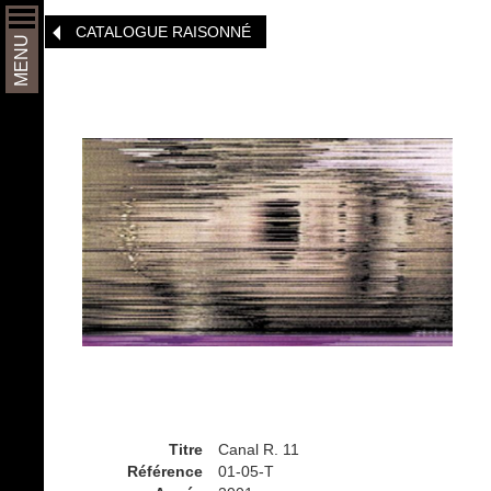
Aller
CATALOGUE RAISONNÉ
au
MENU
contenu
principal
Titre
Canal R. 11
Référence
01-05-T