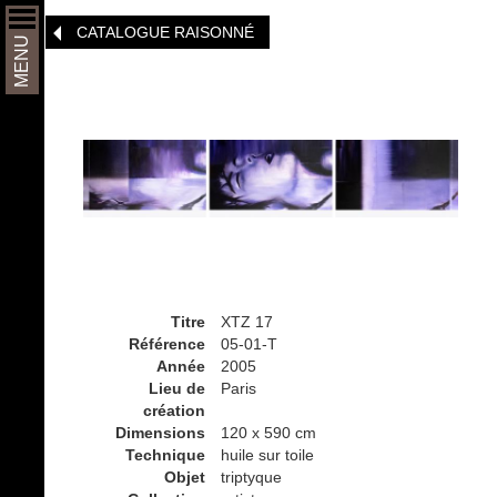
Aller
CATALOGUE RAISONNÉ
au
MENU
contenu
principal
Titre
XTZ 17
Référence
05-01-T
Année
2005
Lieu de
Paris
création
Dimensions
120 x 590 cm
Technique
huile sur toile
Objet
triptyque