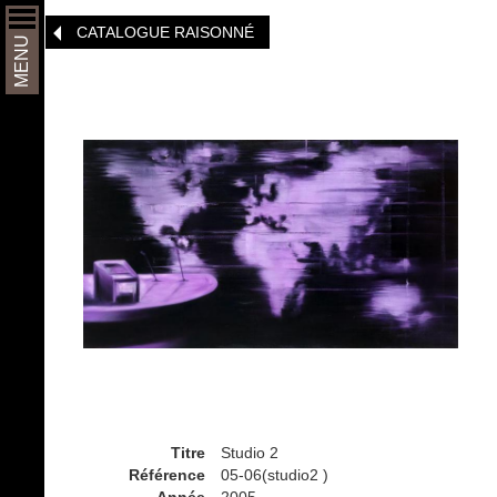
Aller
CATALOGUE RAISONNÉ
au
MENU
contenu
principal
Titre
Studio 2
Référence
05-06(studio2 )