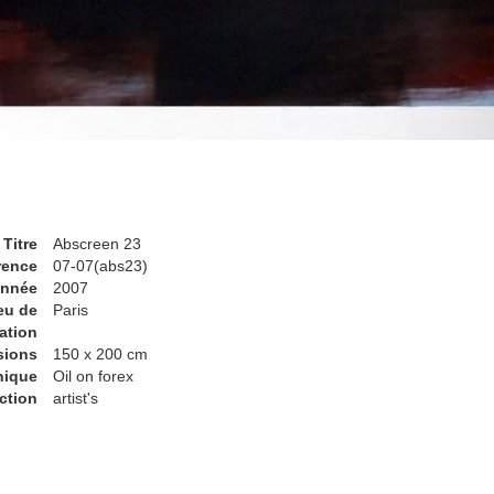
Titre
Abscreen 23
rence
07-07(abs23)
nnée
2007
eu de
Paris
ation
sions
150 x 200 cm
nique
Oil on forex
ction
artist's