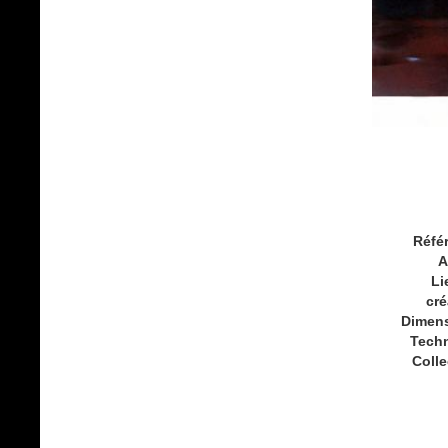
Réfé
A
Li
cré
Dimen
Tech
Colle