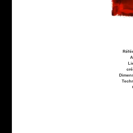
Réfé
A
Li
cré
Dimen
Tech