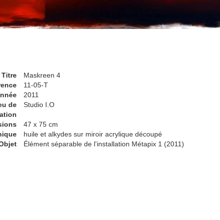
Titre
Maskreen 4
rence
11-05-T
nnée
2011
eu de
Studio I.O
ation
sions
47 x 75 cm
nique
huile et alkydes sur miroir acrylique découpé
Objet
Élément séparable de l'installation Métapix 1 (2011)