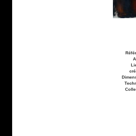
Réfé
A
Li
cré
Dimen
Tech
Colle