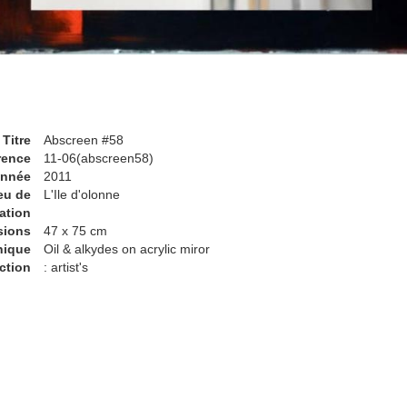
Titre
Abscreen #58
rence
11-06(abscreen58)
nnée
2011
eu de
L'Ile d'olonne
ation
sions
47 x 75 cm
nique
Oil & alkydes on acrylic miror
ction
: artist's