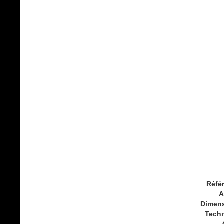
Réfé
A
Dimen
Tech