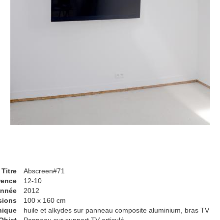
Titre
Abscreen#71
rence
12-10
nnée
2012
sions
100 x 160 cm
nique
huile et alkydes sur panneau composite aluminium, bras TV