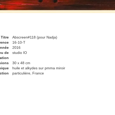
Titre
Abscreen#118 (pour Nadja)
rence
16-10-T
nnée
2016
eu de
studio IO
ation
sions
30 x 48 cm
nique
huile et alkydes sur pmma miroir
ction
particulière, France