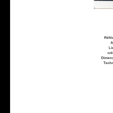
Réfé
A
Li
cré
Dimen
Tech