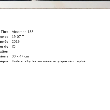
Titre
Abscreen 138
rence
19-07-T
nnée
2019
eu de
IO
ation
sions
30 x 47 cm
nique
Huile et alkydes sur miroir acrylique sérigraphié