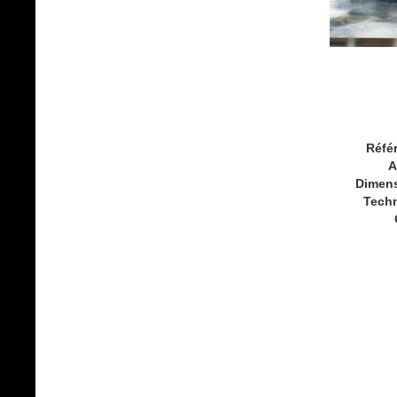
Réfé
A
Dimen
Tech