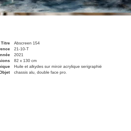
Titre
Abscreen 154
rence
21-10-T
nnée
2021
sions
82 x 130 cm
nique
Huile et alkydes sur miroir acrylique serigraphié
Objet
chassis alu, double face pro.