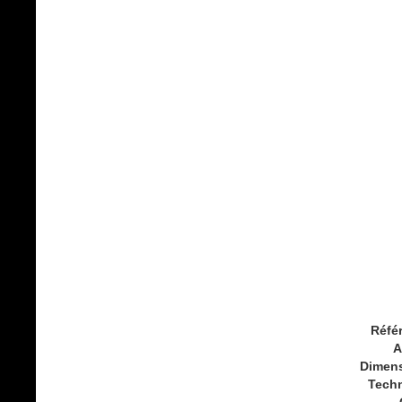
Réfé
A
Dimen
Tech