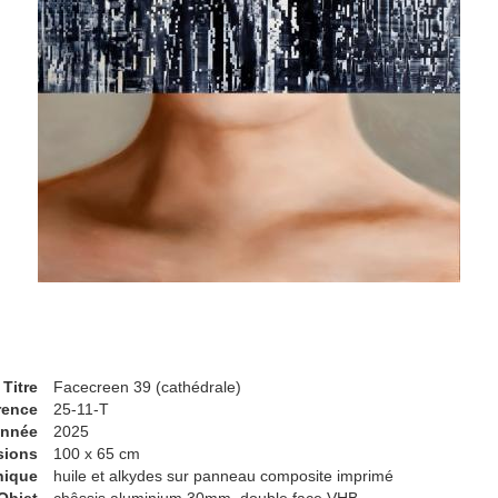
Titre
Facecreen 39 (cathédrale)
rence
25-11-T
nnée
2025
sions
100 x 65 cm
nique
huile et alkydes sur panneau composite imprimé